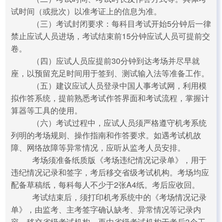
试时间（或批次）以准考证上的信息为准。
（三）考试封闭要求：每科目考试开始5分钟后一律
禁止应试人员进场，考试结束前15分钟应试人员可提前交
卷。
（四）应试人员应提前30分钟到达考场并尽早就
座，以预留充足时间用于签到、测试输入法等准备工作。
（五）建议应试人员登录中国人事考试网，利用模
拟作答系统，提前熟悉考试作答界面和考试流程，掌握计
算器等工具的使用。
（六）考试过程中，应试人员须严格遵守机考系统
列明的考场规则、操作指南和作答要求。如遇考试机故
障、网络故障等异常情况，应听从监考人员安排。
考场须准备纸质版《考场违纪情况记录单》，用于
违纪情况记录和签字，考后移交省级考试机构。考场均应
配备草稿纸，每科每人不少于2张A4纸。考后应收回。
考试结束后，须打印机考系统中的《考场情况记录
单》，由监考、主考签字确认缺考、异常情况等记录内
容，移交省级考试机构，再由省级考试机构于考后3个工