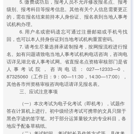
5. 缴费成功后，报考人员不允许修改报名点、报考
级别、报考科目等报考信息。其他有关个人信息需要更正
的，需在报名结束前持本人身份证、报名表到当地人事考
试机构办理。
6. 用户名或密码遗忘可通过注册邮箱或手机号找
回，也可以本人持身份证到当地考试机构重置密码。
7. 请考生尽量选择承诺制报考，按网报流程进行报
名。如有问题请致电当地人事考试机构电话咨询，咨询电
话详见湖北省人事考试网。省直报名点资格审核部门是省
人事考试院，咨询电话：027—12333—0、
87325060（工作日：9：00—11:30，14:30—17:00），
其他各市州资格审核咨询电话请详见报名表。
三、应试注意事项
（一）本次考试为电子化考试（即机考），试题作
答在计算机上进行。初中级经济考试可携带的文具只限于
黑色字迹的签字笔。对于部分运算量较大的专业科目，各
地应予配备草稿纸。
（二）考试时间、考试时长及作答方式等。具体考